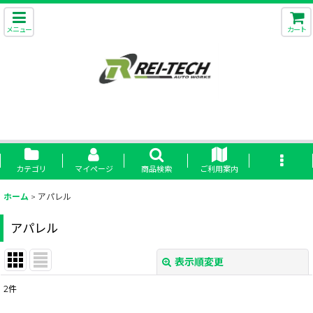
メニュー
カート
カテゴリ
マイページ
商品検索
ご利用案内
ホーム
>
アパレル
アパレル
表示順変更
閉じる
2
件
表示数
: