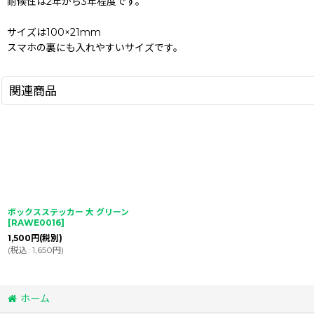
耐候性は2年から3年程度です。
サイズは100×21mm
スマホの裏にも入れやすいサイズです。
関連商品
ボックスステッカー 大 グリーン
[
RAWE0016
]
1,500
円
(税別)
(
税込
:
1,650
円
)
ホーム