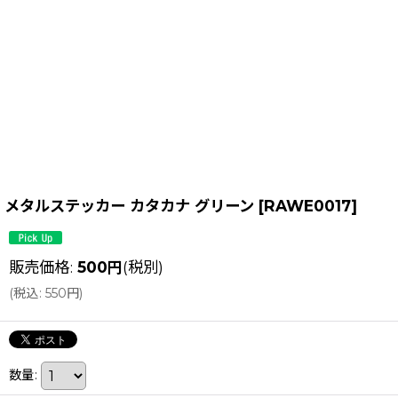
メタルステッカー カタカナ グリーン
[
RAWE0017
]
販売価格
:
500
円
(税別)
(
税込
:
550
円
)
数量
: