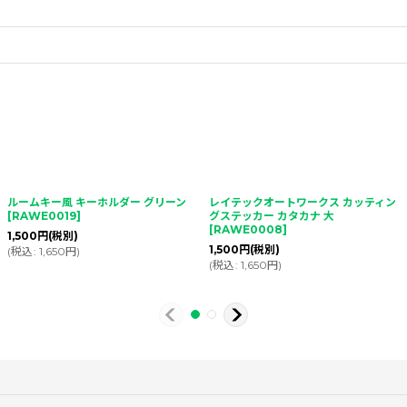
ルームキー風 キーホルダー グリーン
レイテックオートワークス カッティン
[
RAWE0019
]
グステッカー カタカナ 大
[
RAWE0008
]
1,500
円
(税別)
1,500
円
(税別)
(
税込
:
1,650
円
)
(
税込
:
1,650
円
)