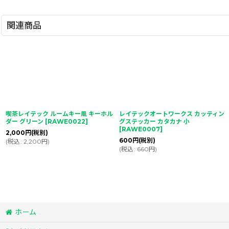
関連商品
喫茶レイテック ルームキー風 キーホル
レイテックオートワークス カッティン
ダー グリーン
[
RAWE0022
]
グステッカー カタカナ 小
[
RAWE0007
]
2,000
円
(税別)
600
円
(税別)
(
税込
:
2,200
円
)
(
税込
:
660
円
)
ホーム