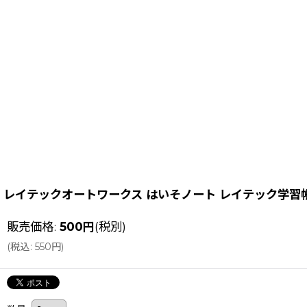
レイテックオートワークス はいそノート レイテック学習帳シリー
販売価格
:
500
円
(税別)
(
税込
:
550
円
)