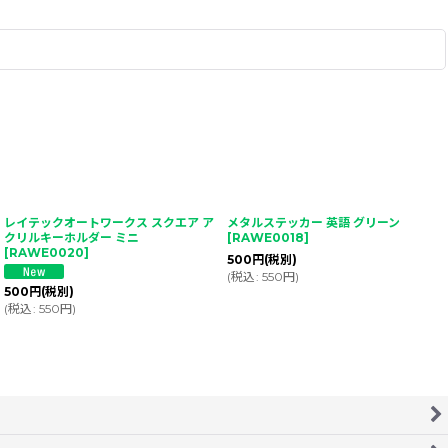
レイテックオートワークス スクエア ア
メタルステッカー 英語 グリーン
クリルキーホルダー ミニ
[
RAWE0018
]
[
RAWE0020
]
500
円
(税別)
(
税込
:
550
円
)
500
円
(税別)
(
税込
:
550
円
)