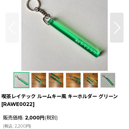
喫茶レイテック ルームキー風 キーホルダー グリーン
[
RAWE0022
]
販売価格
:
2,000
円
(税別)
(
税込
:
2,200
円
)