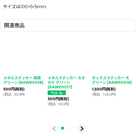
サイズは100×5×5mm
関連商品
メタルステッカー 英語
メタルステッカー カタ
ボックスステッカー 大
グリーン
[
RAWE0018
]
カナ グリーン
グリーン
[
RAWE0016
]
[
RAWE0017
]
500
円
(税別)
1,500
円
(税別)
(
税込
:
550
円
)
(
税込
:
1,650
円
)
500
円
(税別)
(
税込
:
550
円
)